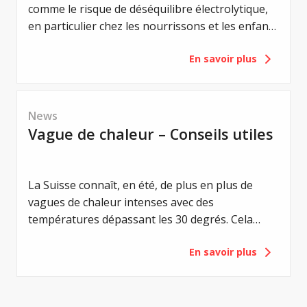
comme le risque de déséquilibre électrolytique,
en particulier chez les nourrissons et les enfants
en bas âge atteints de mucoviscidose. Un
En savoir plus
équilibre électrolytique est vital pour eux. Même
de légers déséquilibres peuvent entraîner de
graves complications. Les premiers signes, tels
que la perte d'appétit, l'apathie ou les
News
vomissements, sont des signes avant-coureurs
Vague de chaleur – Conseils utiles
d'un syndrome de perte de sel. Les
vomissements, en particulier, sont considérés
comme un signe d'alerte aigu et doivent
La Suisse connaît, en été, de plus en plus de
toujours être pris au sérieux.
vagues de chaleur intenses avec des
températures dépassant les 30 degrés. Cela
représente une contrainte particulière pour les
En savoir plus
personnes atteintes de mucoviscidose. Les
températures élevées, le fort ensoleillement et
la transpiration accrue peuvent rapidement
entraîner des risques pour la santé, en