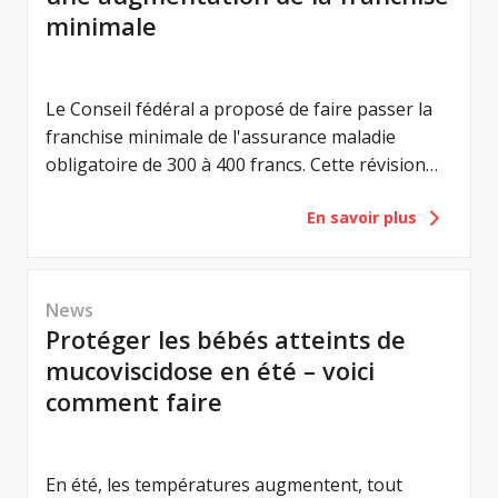
minimale
Le Conseil fédéral a proposé de faire passer la
franchise minimale de l'assurance maladie
obligatoire de 300 à 400 francs. Cette révision
vise à renforcer la responsabilité individuelle des
En savoir plus
assuré-e-s et à maîtriser les coûts de la santé.
Pour les personnes atteintes de mucoviscidose,
une telle augmentation aurait toutefois une
conséquence majeure : une charge financière
News
supplémentaire. C'est pourquoi Mucoviscidose
Protéger les bébés atteints de
Suisse (MVS) s'oppose à ce projet.
mucoviscidose en été – voici
comment faire
En été, les températures augmentent, tout