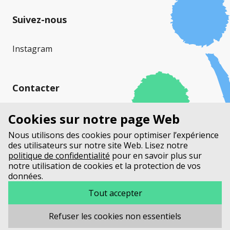
Suivez-nous
Instagram
Contacter
Mucoviscidose Suisse (MVS)
Cookies sur notre page Web
Stauffacherstrasse 17a
Nous utilisons des cookies pour optimiser l’expérience
Case Postale
des utilisateurs sur notre site Web. Lisez notre
3014 Berne
politique de confidentialité
pour en savoir plus sur
notre utilisation de cookies et la protection de vos
données.
+41 31 552 33 00
info@mucoviscidosesuisse.ch
Tout accepter
Refuser les cookies non essentiels