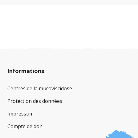
particulier chez les enfants, les personnes âgées
et les personnes atteintes de diabète associé à
la mucoviscidose. Afin que vous puissiez passer
ces journées chaudes en toute sécurité, nous
avons rassemblé les recommandations les plus
importantes.
Informations
Centres de la mucoviscidose
Protection des données
Impressum
Compte de don