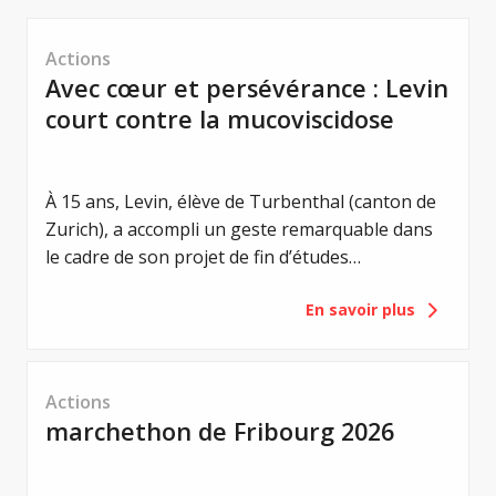
Actions
Avec cœur et persévérance : Levin
court contre la mucoviscidose
À 15 ans, Levin, élève de Turbenthal (canton de
Zurich), a accompli un geste remarquable dans
le cadre de son projet de fin d’études
secondaires. Il a pris le départ du Grand Prix de
En savoir plus
Winterthur pour sensibiliser le public à la
mucoviscidose et a réussi à récolter la somme
impressionnante de 11 000 francs.
Actions
marchethon de Fribourg 2026