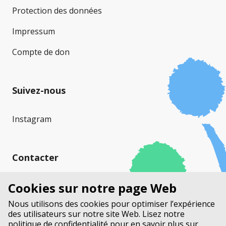
Protection des données
Impressum
Compte de don
Suivez-nous
Instagram
Contacter
Mucoviscidose Suisse (MVS)
Cookies sur notre page Web
Stauffacherstrasse 17a
Nous utilisons des cookies pour optimiser l’expérience
Case Postale
des utilisateurs sur notre site Web. Lisez notre
3014 Berne
politique de confidentialité
pour en savoir plus sur