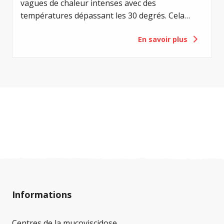
vagues de chaleur intenses avec des
températures dépassant les 30 degrés. Cela
représente une contrainte particulière pour les
En savoir plus
personnes atteintes de mucoviscidose. Les
températures élevées, le fort ensoleillement et
la transpiration accrue peuvent rapidement
entraîner des risques pour la santé, en
particulier chez les enfants, les personnes âgées
et les personnes atteintes de diabète associé à
la mucoviscidose. Afin que vous puissiez passer
ces journées chaudes en toute sécurité, nous
avons rassemblé les recommandations les plus
importantes.
Informations
Centres de la mucoviscidose