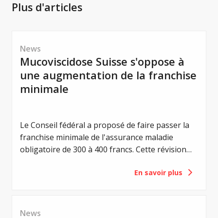
Plus d'articles
News
Mucoviscidose Suisse s'oppose à
une augmentation de la franchise
minimale
Le Conseil fédéral a proposé de faire passer la
franchise minimale de l'assurance maladie
obligatoire de 300 à 400 francs. Cette révision
vise à renforcer la responsabilité individuelle des
En savoir plus
assuré-e-s et à maîtriser les coûts de la santé.
Pour les personnes atteintes de mucoviscidose,
une telle augmentation aurait toutefois une
conséquence majeure : une charge financière
News