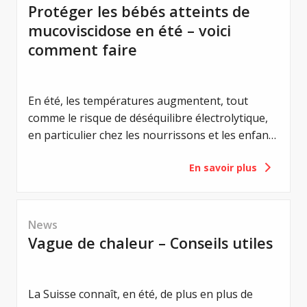
supplémentaire. C'est pourquoi Mucoviscidose
Protéger les bébés atteints de
Suisse (MVS) s'oppose à ce projet.
mucoviscidose en été – voici
comment faire
En été, les températures augmentent, tout
comme le risque de déséquilibre électrolytique,
en particulier chez les nourrissons et les enfants
en bas âge atteints de mucoviscidose. Un
En savoir plus
équilibre électrolytique est vital pour eux. Même
de légers déséquilibres peuvent entraîner de
graves complications. Les premiers signes, tels
que la perte d'appétit, l'apathie ou les
News
vomissements, sont des signes avant-coureurs
Vague de chaleur – Conseils utiles
d'un syndrome de perte de sel. Les
vomissements, en particulier, sont considérés
comme un signe d'alerte aigu et doivent
La Suisse connaît, en été, de plus en plus de
toujours être pris au sérieux.