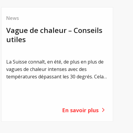
News
Vague de chaleur – Conseils
utiles
La Suisse connaît, en été, de plus en plus de
vagues de chaleur intenses avec des
températures dépassant les 30 degrés. Cela
représente une contrainte particulière pour
les personnes atteintes de mucoviscidose.
Les températures élevées, le fort
ensoleillement et la transpiration accrue
En savoir plus
peuvent rapidement entraîner des risques
pour la santé, en particulier chez les enfants,
les personnes âgées et les personnes