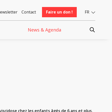
ewsletter
Contact
Faire un don !
FR
News & Agenda
iscidose chez les enfants âgés de 6 ans et plus.