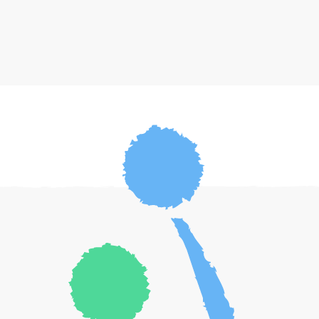
atteintes de diabète associé à la
mucoviscidose. Afin que vous puissiez passer
ces journées chaudes en toute sécurité, nous
avons rassemblé les recommandations les
plus importantes.