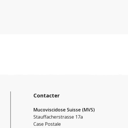
vomissements, sont des signes avant-
coureurs d'un syndrome de perte de sel. Les
vomissements, en particulier, sont
considérés comme un signe d'alerte aigu et
doivent toujours être pris au sérieux.
Contacter
Mucoviscidose Suisse (MVS)
Stauffacherstrasse 17a
Case Postale