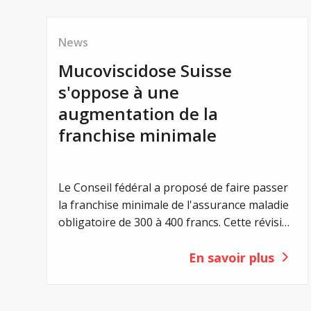
News
Mucoviscidose Suisse
s'oppose à une
augmentation de la
franchise minimale
Le Conseil fédéral a proposé de faire passer
la franchise minimale de l'assurance maladie
obligatoire de 300 à 400 francs. Cette révision
vise à renforcer la responsabilité individuelle
des assuré-e-s et à maîtriser les coûts de la
En savoir plus
santé. Pour les personnes atteintes de
mucoviscidose, une telle augmentation aurait
toutefois une conséquence majeure : une