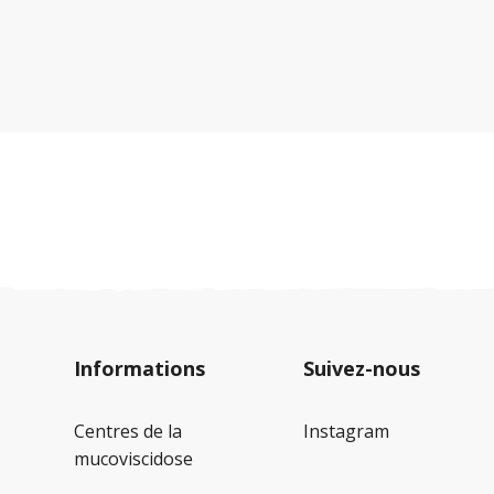
charge financière supplémentaire. C'est
pourquoi Mucoviscidose Suisse (MVS)
s'oppose à ce projet.
Informations
Suivez-nous
Centres de la
Instagram
mucoviscidose