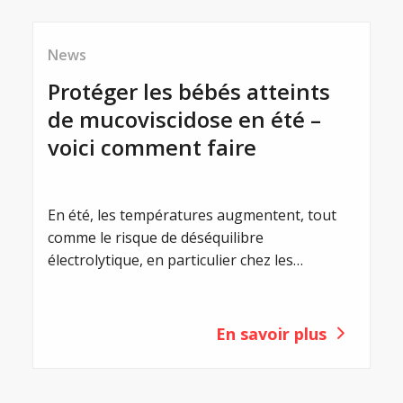
News
Protéger les bébés atteints
de mucoviscidose en été –
voici comment faire
En été, les températures augmentent, tout
comme le risque de déséquilibre
électrolytique, en particulier chez les
nourrissons et les enfants en bas âge
atteints de mucoviscidose. Un équilibre
électrolytique est vital pour eux. Même de
En savoir plus
légers déséquilibres peuvent entraîner de
graves complications. Les premiers signes,
tels que la perte d'appétit, l'apathie ou les