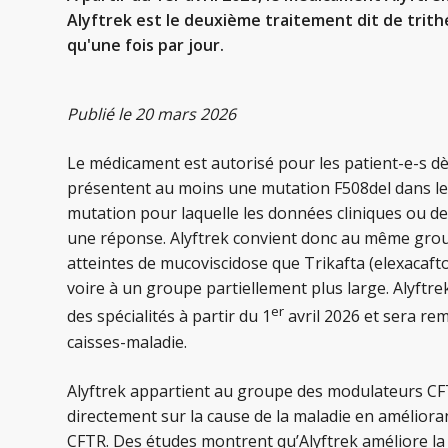
Alyftrek est le deuxième traitement dit de trithér
qu'une fois par jour.
Publié le 20 mars 2026
Le médicament est autorisé pour les patient-e-s dès
présentent au moins une mutation F508del dans l
mutation pour laquelle les données cliniques ou d
une réponse. Alyftrek convient donc au même gro
atteintes de mucoviscidose que Trikafta (elexacafto
voire à un groupe partiellement plus large. Alyftrek 
er
des spécialités à partir du 1
avril 2026 et sera rem
caisses-maladie.
Alyftrek appartient au groupe des modulateurs CF
directement sur la cause de la maladie en amélioran
CFTR. Des études montrent qu’Alyftrek améliore la