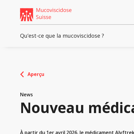
Weiter
skip
zum
to
Content
footer
Qu’est-ce que la mucoviscidose ?
Aperçu
News
Nouveau médica
À partir du 1er avril 2026, le médicament Alyftr