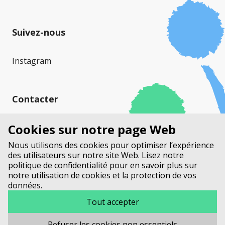
Suivez-nous
Instagram
Contacter
Mucoviscidose Suisse (MVS)
Cookies sur notre page Web
Stauffacherstrasse 17a
Nous utilisons des cookies pour optimiser l’expérience
Case Postale
des utilisateurs sur notre site Web. Lisez notre
3014 Berne
politique de confidentialité
pour en savoir plus sur
notre utilisation de cookies et la protection de vos
données.
+41 31 552 33 00
info@mucoviscidosesuisse.ch
Tout accepter
Refuser les cookies non essentiels