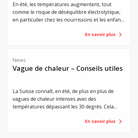
En été, les températures augmentent, tout
comme le risque de déséquilibre électrolytique,
en particulier chez les nourrissons et les enfants
en bas âge atteints de mucoviscidose. Un
En savoir plus
équilibre électrolytique est vital pour eux. Même
de légers déséquilibres peuvent entraîner de
graves complications. Les premiers signes, tels
que la perte d'appétit, l'apathie ou les
News
vomissements, sont des signes avant-coureurs
Vague de chaleur – Conseils utiles
d'un syndrome de perte de sel. Les
vomissements, en particulier, sont considérés
comme un signe d'alerte aigu et doivent
La Suisse connaît, en été, de plus en plus de
toujours être pris au sérieux.
vagues de chaleur intenses avec des
températures dépassant les 30 degrés. Cela
représente une contrainte particulière pour les
En savoir plus
personnes atteintes de mucoviscidose. Les
températures élevées, le fort ensoleillement et
la transpiration accrue peuvent rapidement