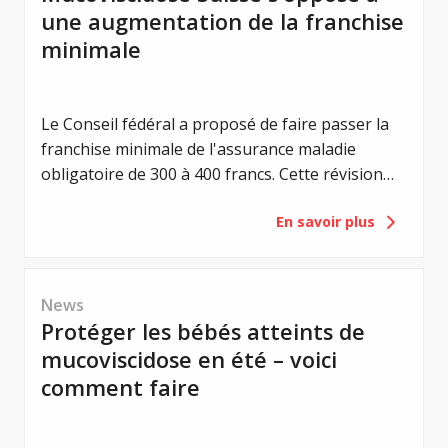
une augmentation de la franchise
minimale
Le Conseil fédéral a proposé de faire passer la
franchise minimale de l'assurance maladie
obligatoire de 300 à 400 francs. Cette révision
vise à renforcer la responsabilité individuelle des
En savoir plus
assuré-e-s et à maîtriser les coûts de la santé.
Pour les personnes atteintes de mucoviscidose,
une telle augmentation aurait toutefois une
conséquence majeure : une charge financière
News
supplémentaire. C'est pourquoi Mucoviscidose
Protéger les bébés atteints de
Suisse (MVS) s'oppose à ce projet.
mucoviscidose en été – voici
comment faire