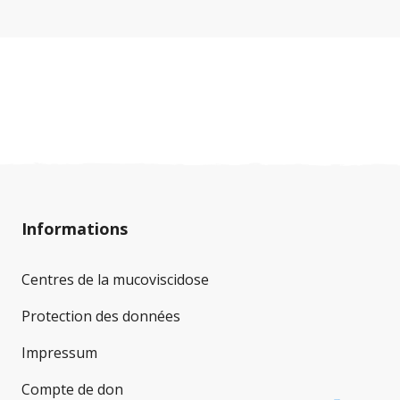
entraîner des risques pour la santé, en
particulier chez les enfants, les personnes âgées
et les personnes atteintes de diabète associé à
la mucoviscidose. Afin que vous puissiez passer
ces journées chaudes en toute sécurité, nous
avons rassemblé les recommandations les plus
importantes.
Informations
Centres de la mucoviscidose
Protection des données
Impressum
Compte de don