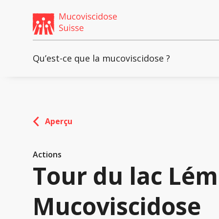
Weiter
skip
zum
to
Content
footer
Qu’est-ce que la mucoviscidose ?
Aperçu
Actions
Tour du lac Lém
Mucoviscidose