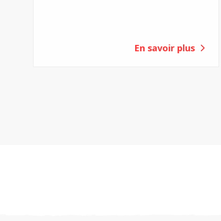
de Winterthur pour sensibiliser le public à la
mucoviscidose et a réussi à récolter la somme
impressionnante de 11 000 francs.
En savoir plus