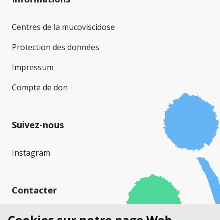
Centres de la mucoviscidose
Protection des données
Impressum
Compte de don
Suivez-nous
Instagram
Contacter
Mucoviscidose Suisse (MVS)
Cookies sur notre page Web