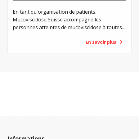
En tant qu'organisation de patients,
Mucoviscidose Suisse accompagne les
personnes atteintes de mucoviscidose à toutes
les étapes de leur vie. De nombreuses
En savoir plus
personnes concernées souhaitent s'assurer à
l'avance que leurs souhaits personnels seront
respectés et que tout ce qui leur tient à cœur
sera clairement réglé. Un testament peut servir
de guide et apporter une tranquillité d'esprit.
Informations