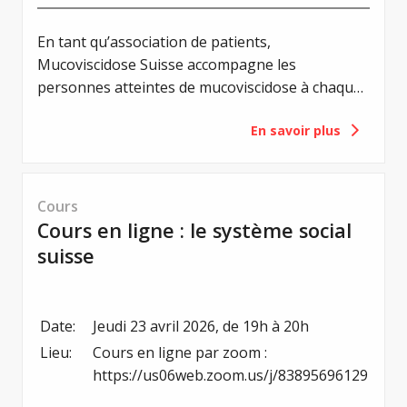
En tant qu’association de patients,
Mucoviscidose Suisse accompagne les
personnes atteintes de mucoviscidose à chaque
étape de leur vie. Cela inclut également les
En savoir plus
questions liées aux dispositions personnelles et
à la planification de la succession. Un testament
permet d’exprimer clairement ses volontés,
d’apporter de la clarté et de soulager ses
Cours
proches dans une période difficile.
Cours en ligne : le système social
suisse
Date:
Jeudi 23 avril 2026, de 19h à 20h
Lieu:
Cours en ligne par zoom : 
https://us06web.zoom.us/j/83895696129