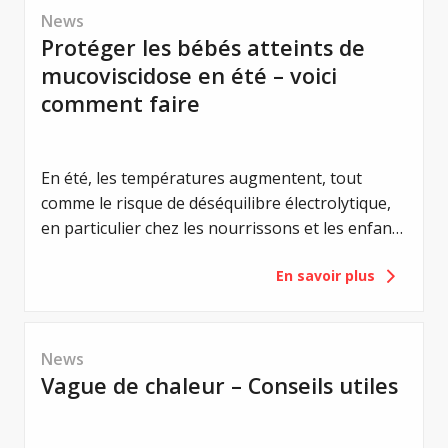
conséquence majeure : une charge financière
News
supplémentaire. C'est pourquoi Mucoviscidose
Protéger les bébés atteints de
Suisse (MVS) s'oppose à ce projet.
mucoviscidose en été – voici
comment faire
En été, les températures augmentent, tout
comme le risque de déséquilibre électrolytique,
en particulier chez les nourrissons et les enfants
en bas âge atteints de mucoviscidose. Un
En savoir plus
équilibre électrolytique est vital pour eux. Même
de légers déséquilibres peuvent entraîner de
graves complications. Les premiers signes, tels
que la perte d'appétit, l'apathie ou les
News
vomissements, sont des signes avant-coureurs
Vague de chaleur – Conseils utiles
d'un syndrome de perte de sel. Les
vomissements, en particulier, sont considérés