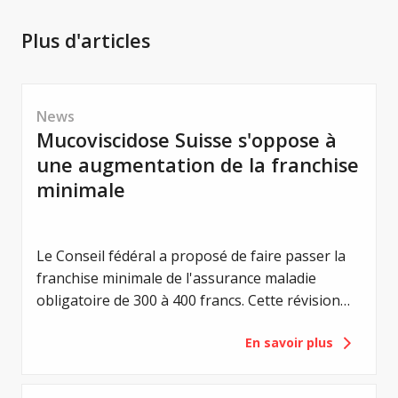
Plus d'articles
News
Mucoviscidose Suisse s'oppose à
une augmentation de la franchise
minimale
Le Conseil fédéral a proposé de faire passer la
franchise minimale de l'assurance maladie
obligatoire de 300 à 400 francs. Cette révision
vise à renforcer la responsabilité individuelle des
En savoir plus
assuré-e-s et à maîtriser les coûts de la santé.
Pour les personnes atteintes de mucoviscidose,
une telle augmentation aurait toutefois une