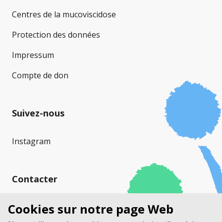
Centres de la mucoviscidose
Protection des données
Impressum
Compte de don
Suivez-nous
Instagram
Contacter
Mucoviscidose Suisse (MVS)
Cookies sur notre page Web
Stauffacherstrasse 17a