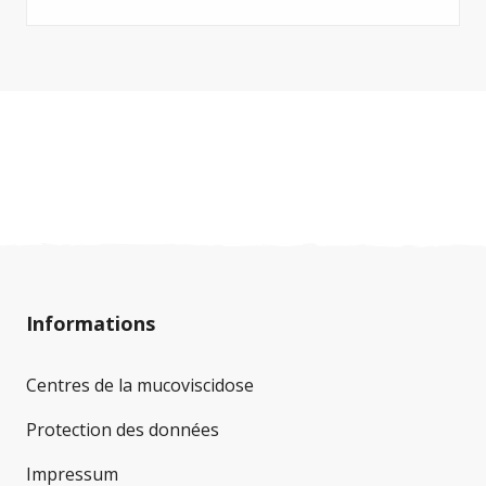
températures élevées, le fort ensoleillement et
la transpiration accrue peuvent rapidement
entraîner des risques pour la santé, en
particulier chez les enfants, les personnes âgées
et les personnes atteintes de diabète associé à
la mucoviscidose. Afin que vous puissiez passer
ces journées chaudes en toute sécurité, nous
avons rassemblé les recommandations les plus
importantes.
Informations
Centres de la mucoviscidose
Protection des données
Impressum