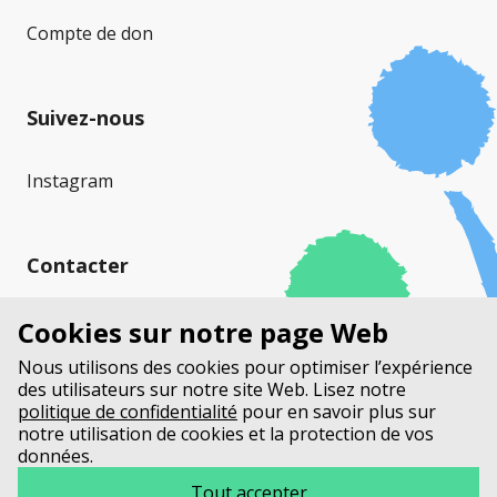
Compte de don
Suivez-nous
Instagram
Contacter
Mucoviscidose Suisse (MVS)
Cookies sur notre page Web
Stauffacherstrasse 17a
Nous utilisons des cookies pour optimiser l’expérience
Case Postale
des utilisateurs sur notre site Web. Lisez notre
3014 Berne
politique de confidentialité
pour en savoir plus sur
notre utilisation de cookies et la protection de vos
données.
+41 31 552 33 00
info@mucoviscidosesuisse.ch
Tout accepter