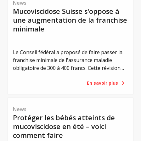
News
Mucoviscidose Suisse s'oppose à
une augmentation de la franchise
minimale
Le Conseil fédéral a proposé de faire passer la
franchise minimale de l'assurance maladie
obligatoire de 300 à 400 francs. Cette révision
vise à renforcer la responsabilité individuelle des
En savoir plus
assuré-e-s et à maîtriser les coûts de la santé.
Pour les personnes atteintes de mucoviscidose,
une telle augmentation aurait toutefois une
conséquence majeure : une charge financière
News
supplémentaire. C'est pourquoi Mucoviscidose
Protéger les bébés atteints de
Suisse (MVS) s'oppose à ce projet.
mucoviscidose en été – voici
comment faire