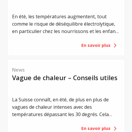
En été, les températures augmentent, tout
comme le risque de déséquilibre électrolytique,
en particulier chez les nourrissons et les enfants
en bas âge atteints de mucoviscidose. Un
En savoir plus
équilibre électrolytique est vital pour eux. Même
de légers déséquilibres peuvent entraîner de
graves complications. Les premiers signes, tels
que la perte d'appétit, l'apathie ou les
News
vomissements, sont des signes avant-coureurs
Vague de chaleur – Conseils utiles
d'un syndrome de perte de sel. Les
vomissements, en particulier, sont considérés
comme un signe d'alerte aigu et doivent
La Suisse connaît, en été, de plus en plus de
toujours être pris au sérieux.
vagues de chaleur intenses avec des
températures dépassant les 30 degrés. Cela
représente une contrainte particulière pour les
En savoir plus
personnes atteintes de mucoviscidose. Les