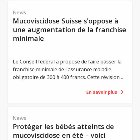
News
Mucoviscidose Suisse s'oppose à
une augmentation de la franchise
minimale
Le Conseil fédéral a proposé de faire passer la
franchise minimale de l'assurance maladie
obligatoire de 300 à 400 francs. Cette révision
vise à renforcer la responsabilité individuelle des
En savoir plus
assuré-e-s et à maîtriser les coûts de la santé.
Pour les personnes atteintes de mucoviscidose,
une telle augmentation aurait toutefois une
conséquence majeure : une charge financière
News
supplémentaire. C'est pourquoi Mucoviscidose
Protéger les bébés atteints de
Suisse (MVS) s'oppose à ce projet.
mucoviscidose en été – voici