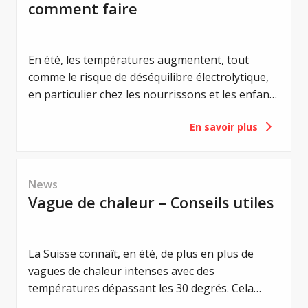
comment faire
En été, les températures augmentent, tout
comme le risque de déséquilibre électrolytique,
en particulier chez les nourrissons et les enfants
en bas âge atteints de mucoviscidose. Un
En savoir plus
équilibre électrolytique est vital pour eux. Même
de légers déséquilibres peuvent entraîner de
graves complications. Les premiers signes, tels
que la perte d'appétit, l'apathie ou les
News
vomissements, sont des signes avant-coureurs
Vague de chaleur – Conseils utiles
d'un syndrome de perte de sel. Les
vomissements, en particulier, sont considérés
comme un signe d'alerte aigu et doivent
La Suisse connaît, en été, de plus en plus de
toujours être pris au sérieux.
vagues de chaleur intenses avec des
températures dépassant les 30 degrés. Cela
représente une contrainte particulière pour les