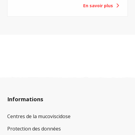
En savoir plus
personnes atteintes de mucoviscidose. Les
températures élevées, le fort ensoleillement et
la transpiration accrue peuvent rapidement
entraîner des risques pour la santé, en
particulier chez les enfants, les personnes âgées
et les personnes atteintes de diabète associé à
la mucoviscidose. Afin que vous puissiez passer
ces journées chaudes en toute sécurité, nous
avons rassemblé les recommandations les plus
importantes.
Informations
Centres de la mucoviscidose
Protection des données