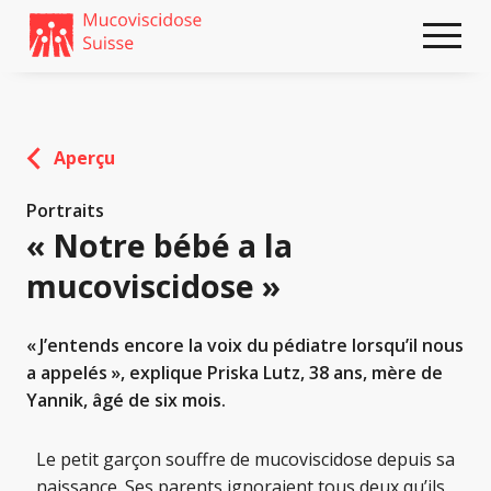
Weiter
skip
zum
to
Content
footer
Aperçu
Portraits
« Notre bébé a la
mucoviscidose »
« J’entends encore la voix du pédiatre lorsqu’il nous
a appelés », explique Priska Lutz, 38 ans, mère de
Yannik, âgé de six mois.
Le petit garçon souffre de mucoviscidose depuis sa
naissance. Ses parents ignoraient tous deux qu’ils