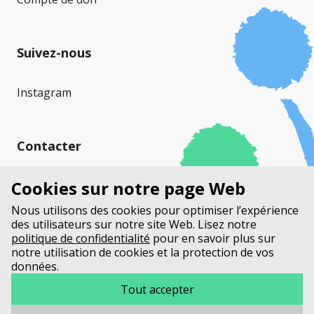
Suivez-nous
Instagram
Contacter
Mucoviscidose Suisse (MVS)
Cookies sur notre page Web
Stauffacherstrasse 17a
Nous utilisons des cookies pour optimiser l’expérience
Case Postale
des utilisateurs sur notre site Web. Lisez notre
3014 Berne
politique de confidentialité
pour en savoir plus sur
notre utilisation de cookies et la protection de vos
données.
+41 31 552 33 00
info@mucoviscidosesuisse.ch
Tout accepter