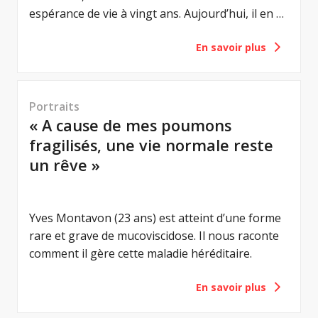
espérance de vie à vingt ans. Aujourd’hui, il en a
45. Il considère le fait d'être encore en vie
En savoir plus
comme un cadeau – et comme une
responsabilité : celle de tirer le meilleur de
chaque jour.
Portraits
« A cause de mes poumons
fragilisés, une vie normale reste
un rêve »
Yves Montavon (23 ans) est atteint d’une forme
rare et grave de mucoviscidose. Il nous raconte
comment il gère cette maladie héréditaire.
En savoir plus